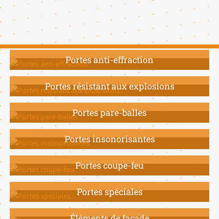
Portes anti-effraction
Portes résistant aux explosions
Portes pare-balles
Portes insonorisantes
Portes coupe-feu
Portes spéciales
Éléments de façade