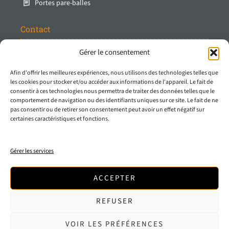
Portes pare-balles
Contact
Gérer le consentement
Protec Industrial Doors B.V.
Stuartweg 14
Afin d'offrir les meilleures expériences, nous utilisons des technologies telles que
4131 NJ Vianen
les cookies pour stocker et/ou accéder aux informations de l'appareil. Le fait de
consentir à ces technologies nous permettra de traiter des données telles que le
Les Pays-Bas
comportement de navigation ou des identifiants uniques sur ce site. Le fait de ne
pas consentir ou de retirer son consentement peut avoir un effet négatif sur
T
0031 347 - 32 50 50
certaines caractéristiques et fonctions.
E
info@protecindustrialdoors.com
E
sales@protecindustrialdoors.com
Gérer les services
Registration number
57369305
VAT number
NL8525.50.625.B01
ACCEPTER
REFUSER
VOIR LES PRÉFÉRENCES